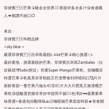
菲律賓🇵🇭芒果🥭馳名全世界👍🏻香甜💯多水多汁😘食過嘅
人💋都讚不絕口💥

來自：

菲律賓🇵🇭年輕品牌

⭐️sky blue ⭐️

嚴選菲律賓🇵🇭呂宋島最靚L size芒果🥭精心挑選👈

最好產地，挑選最靚的芒果。菲律賓呂宋島Zambales（位
於蘇碧灣Subic附近）所產Super Mango芒果乾。佢哋嘅菲
特選芒果🥭乾真系非常勁靚又冇渣😎食到停唔到口🥰片片
新鮮香甜一隻芒果只做出4⃣️至6⃣️片大大片肥美又無渣嘅芒
果乾😘甜酸度把握非常好💯甜而不膩👍🏻色澤好🕶最重要果
味香濃⭐️食過包你翻尋味🙏🏻喺呢個芒果當造時節🔥有食開