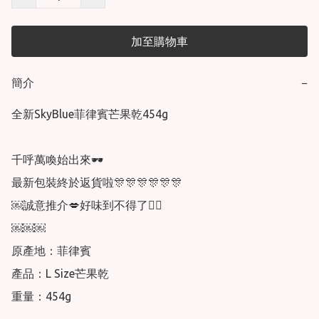
加至購物車
簡介
−
全新SkyBlue菲律賓芒果乾454g

千呼萬喚始出來🕶

最新包裝終於返貨啦🎊🎊🎊🎊🎊🎊

￼誠意推介💋好味到不得了👍🏻

￼￼￼

原產地：菲律賓

產品：L Size芒果乾

重量：454g
