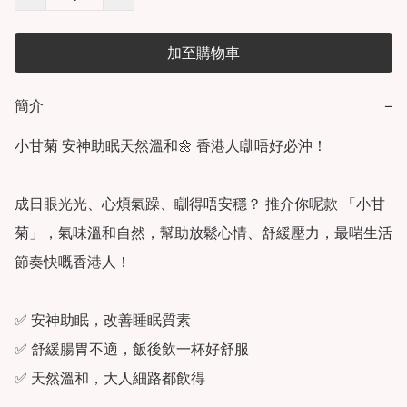
加至購物車
簡介
−
小甘菊 安神助眠天然溫和🌼 香港人瞓唔好必沖！

成日眼光光、心煩氣躁、瞓得唔安穩？ 推介你呢款 「小甘
菊」，氣味溫和自然，幫助放鬆心情、舒緩壓力，最啱生活
節奏快嘅香港人！

✅ 安神助眠，改善睡眠質素

✅ 舒緩腸胃不適，飯後飲一杯好舒服

✅ 天然溫和，大人細路都飲得