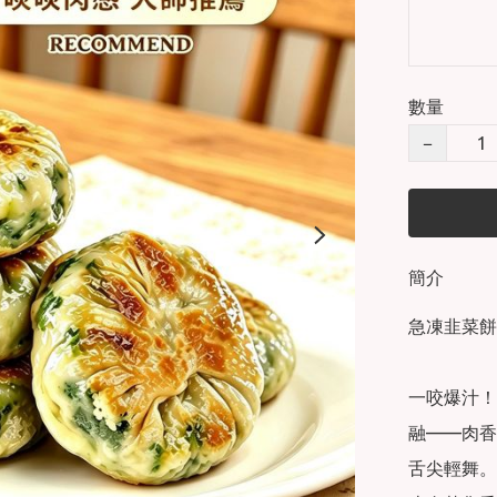
數量
−
簡介
急凍韭菜餅3
一咬爆汁！
融——肉香
舌尖輕舞。