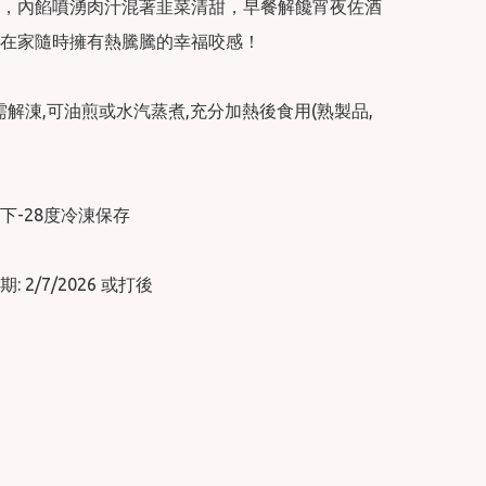
，內餡噴湧肉汁混著韭菜清甜，早餐解饞宵夜佐酒
在家隨時擁有熱騰騰的幸福咬感！

 需解涷,可油煎或水汽蒸煮,充分加熱後食用(熟製品,
-28度冷涷保存

 2/7/2026 或打後