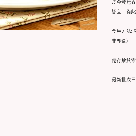
皮金黃焦香
皆宜，從此
食用方法:
非即食)

需存放於零下
最新批次日期: