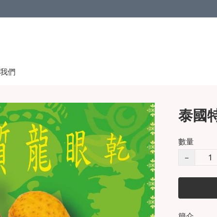
我們
泰國特
數量
−
簡介