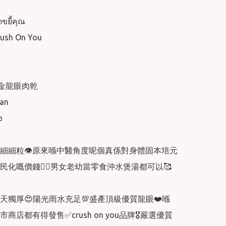
ยี้คุณ

h On You

黃金龍眼肉乾 

n 



細細粒👁原來喺中醫角度呢個真係對身體固本培元
民化嘅價錢👍🏻男女老幼當零食沖水煲湯都可以🥰

得天獨厚😍陽光雨水充足💯盛產頂級優質龍眼❤️喺
商店都有得發售✅crush on you品牌🎖嚴選優質