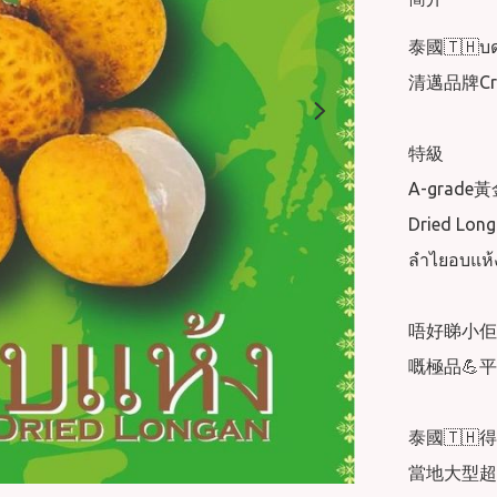
泰國🇹🇭บดข
清邁品牌Crus
特級

A-grade
Dried Longa
ลำไยอบแห้ง
唔好睇小佢
嘅極品💪平
泰國🇹
當地大型超市