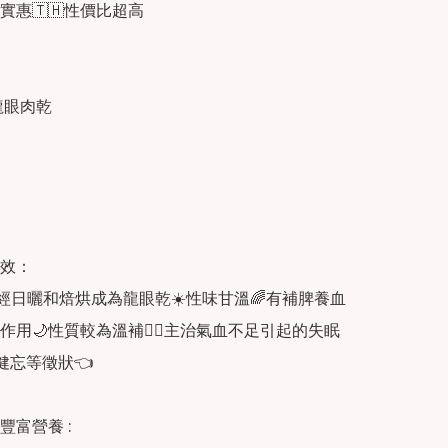
實惠🇹🇭性價比超高

龍眼肉乾 

效：

眼經日曬和焙烘成為龍眼乾☀️性味甘溫🌈有補脾養血
神作用🌙性質較為溫補👍🏻主治氣血不足引起的失眠
健忘等徵狀👈

富營養 :
