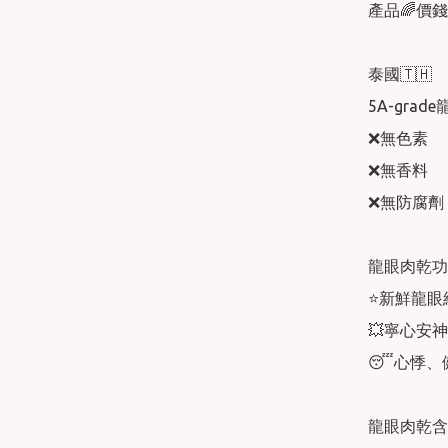
產品🌈價錢
泰國🇹🇭

5A-grade
❌無色素

❌無香料

❌無防腐劑

龍眼肉乾功
⭐️新鮮龍
💥寧心安
😴心悸、
龍眼肉乾含豐