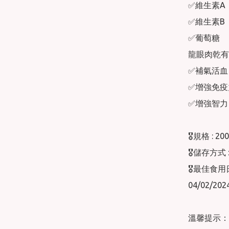
✅維生素A

✅維生素B

✅葡萄糖

龍眼肉乾有
✅補氣活血

✅增強免疫
✅增強智力

🎖規格 : 200
🎖儲存方式
🎖最佳食用
04/02/2024
溫馨提示：