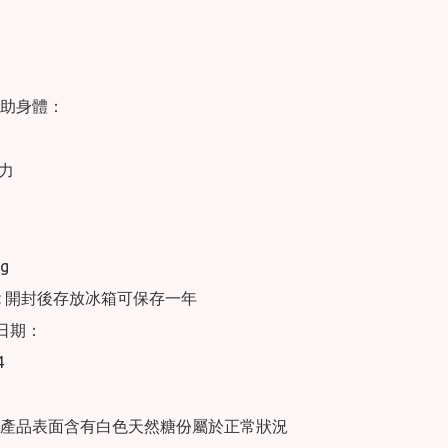
助身體：

力

g

 : 開封後存放冰箱可保存一年

日期：



產品表面含有白色天然糖份屬於正常狀況