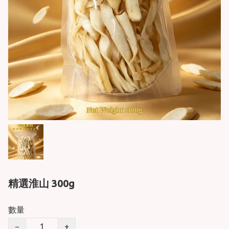
精選淮山 300g
數量
−
+