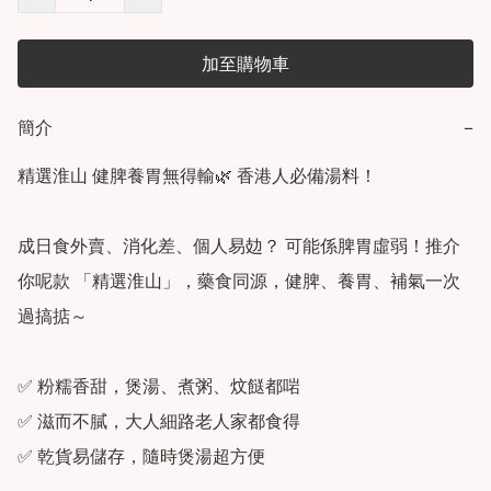
加至購物車
簡介
−
精選淮山 健脾養胃無得輸🌿 香港人必備湯料！

成日食外賣、消化差、個人易攰？ 可能係脾胃虛弱！推介
你呢款 「精選淮山」，藥食同源，健脾、養胃、補氣一次
過搞掂～ 

✅ 粉糯香甜，煲湯、煮粥、炆餸都啱

✅ 滋而不膩，大人細路老人家都食得

✅ 乾貨易儲存，隨時煲湯超方便