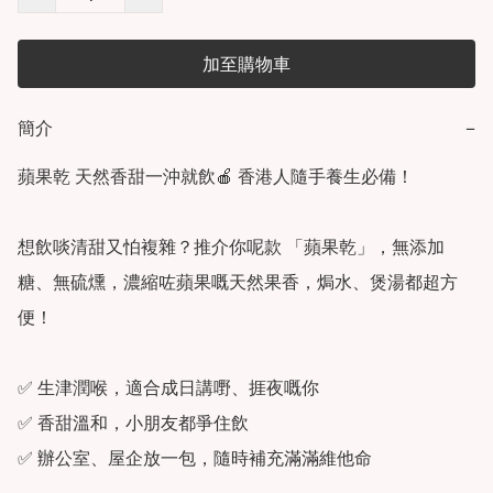
加至購物車
簡介
−
蘋果乾 天然香甜一沖就飲🍎 香港人隨手養生必備！

想飲啖清甜又怕複雜？推介你呢款 「蘋果乾」，無添加
糖、無硫燻，濃縮咗蘋果嘅天然果香，焗水、煲湯都超方
便！

✅ 生津潤喉，適合成日講嘢、捱夜嘅你

✅ 香甜溫和，小朋友都爭住飲

✅ 辦公室、屋企放一包，隨時補充滿滿維他命