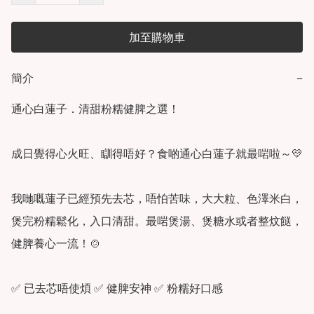
加至購物車
簡介
−
通心白蓮子．清甜粉糯健脾之選！

成日覺得心火旺、瞓得唔好？食啲通心白蓮子就最啱啦～💛

我哋嘅蓮子已經預先去芯，唔怕苦味，大大粒、色澤米白，
煲完粉糯鬆化，入口清甜。最啱煲湯、煲糖水或者整炆餸，
健脾養心一流！🍲

✅ 已去芯唔使煩 ✅ 健脾安神 ✅ 粉糯好口感