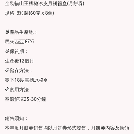
金裝貓山王榴槤冰皮月餅禮盒(月餅劵)

規格: 8粒裝(60克 x 8個)

🌈產品生產地：

馬來西亞🇲🇾

🌈保質期：

生產後12個月

🌈儲存方法：

零下18度雪櫃冰格❄️

🌈食用方法：

室溫解凍25-30分鐘

銷售須知：

本年度月餅券銷售均以月餅券形式發售，月餅券內容及換領