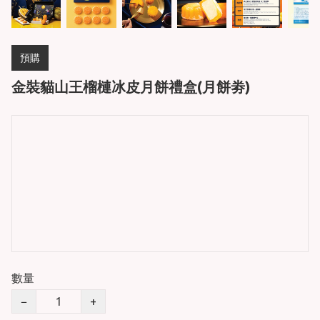
預購
金裝貓山王榴槤冰皮月餅禮盒(月餅劵)
數量
−
+