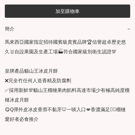
加至購物車
簡介
−
馬來西亞國家指定招待國賓級貴賓品牌🏆信譽超卓歷史悠
久🥇自設果園及生產工場🏭符合國家級別衛生認證💯

皇牌產品貓山王冰皮月餅

❌完全冇任何人造香精及防腐劑

✅採用新鮮💯貓山王榴槤果肉餡料高達市場少有極高純度榴
槤冰皮月餅

😋Q彈外皮冰皮香滑不黏牙🦷一啖入口💋香濃滿足👍🏻榴槤
愛好者必食推介
