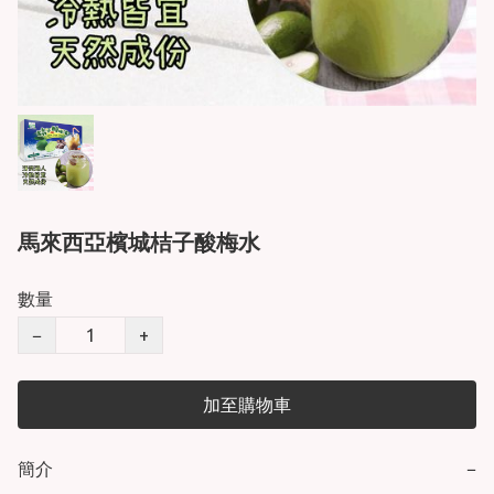
馬來西亞檳城桔子酸梅水
數量
−
+
加至購物車
簡介
−