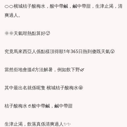
🍊🍊檳城桔子酸梅水，酸中帶鹹，鹹中帶甜，生津止渴，清
爽過人。

🌞🌞天氣咁熱點算好🥵

究竟馬來西亞人係點樣頂得順1年365日熱到傻既天氣😤

當然佢地會搵d方法解暑，例如飲下野🌿

其中最出名就係呢隻 檳城桔子酸梅水🤩

桔子酸梅水🥤酸中帶鹹，鹹中帶甜

生津止渴，飲落真係清爽過人✨✨
