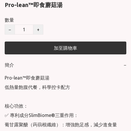
Pro-lean™即食蘑菇湯
數量
−
+
加至購物車
簡介
−
Pro-lean™即食蘑菇湯

低熱量飽腹代餐，科學控卡配方

核心功效：

✅ 專利成分SlimBiome®三重作用：

葡甘露聚醣（蒟蒻根纖維）：增強飽足感，減少進食量
