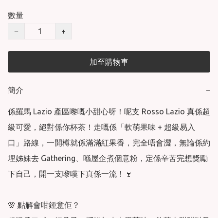
數量
−
+
加至購物車
簡介
−
係羅馬 Lazio 產區嚟嘅小甜心呀！呢支 Rosso Lazio 真係超
級可愛，絕對係你杯茶！走嘅係「軟萌果味 + 超級易入
口」路線，一開樽就係滿滿紅果香，完全唔會澀，無論係約
埋姊妹去 Gathering、喺屋企煮個意粉，定係辛苦完想獎勵
下自己，開一支嚟嘆下真係一流！🍷

🌸 點解會咁鍾意佢？
