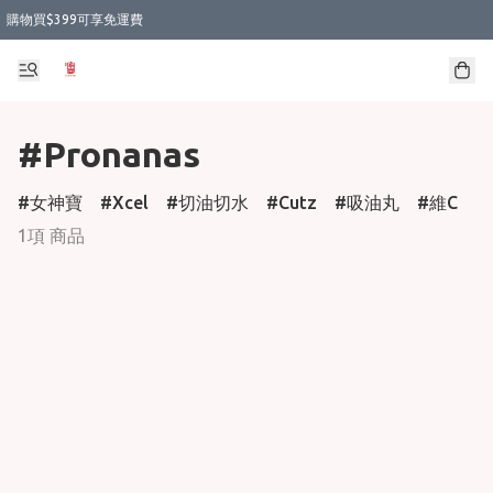
購物買$399可享免運費
#Pronanas
女神寶
Xcel
切油切水
Cutz
吸油丸
維C
1項 商品