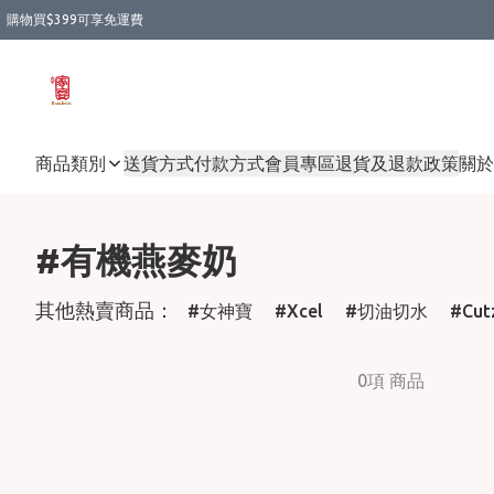
購物買$399可享免運費
商品類別
送貨方式
付款方式
會員專區
退貨及退款政策
關於
#有機燕麥奶
其他熱賣商品：
女神寶
Xcel
切油切水
Cut
0項 商品