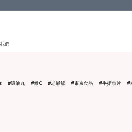
我們
z
吸油丸
維C
老爺爺
東京食品
手撕魚片