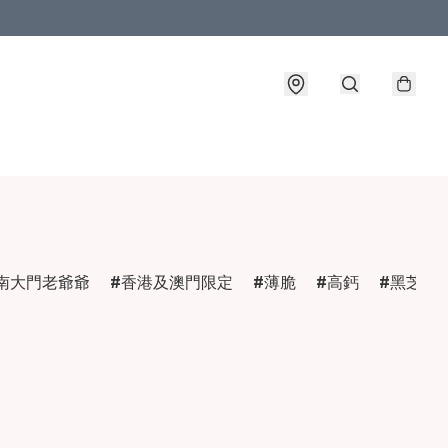
南大門老爺爺
香港及澳門限定
薄脆
高鈣
黑芝麻