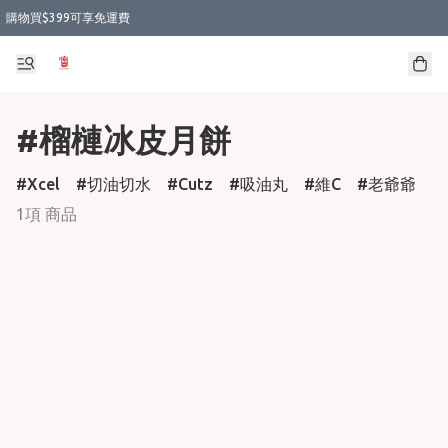
購物買$399可享免運費
#榴槤冰皮月餅
Xcel
切油切水
Cutz
吸油丸
維C
老爺爺
1項 商品