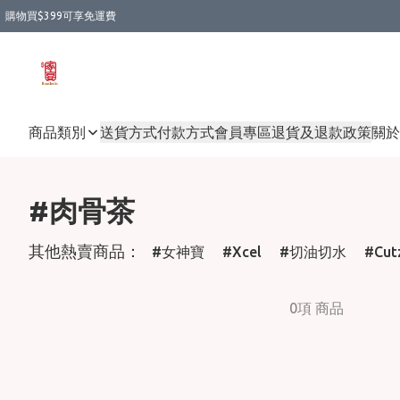
購物買$399可享免運費
商品類別
送貨方式
付款方式
會員專區
退貨及退款政策
關於
#肉骨茶
其他熱賣商品：
女神寶
Xcel
切油切水
Cut
0項 商品