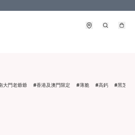
南大門老爺爺
香港及澳門限定
薄脆
高鈣
黑芝麻