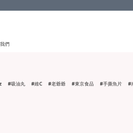
我們
z
吸油丸
維C
老爺爺
東京食品
手撕魚片