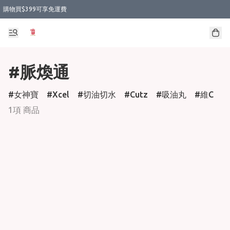
購物買$399可享免運費
#脈煥通
女神寶
Xcel
切油切水
Cutz
吸油丸
維C
1項 商品