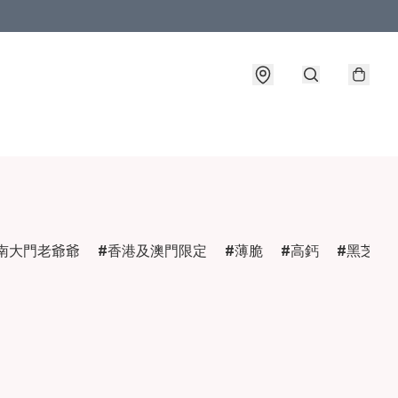
南大門老爺爺
香港及澳門限定
薄脆
高鈣
黑芝麻