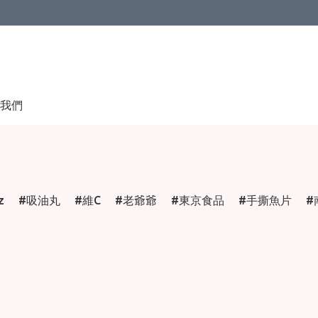
我們
z
吸油丸
維C
老爺爺
東京食品
手撕魚片