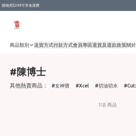
購物買$399可享免運費
商品類別
送貨方式
付款方式
會員專區
退貨及退款政策
關於
#陳博士
其他熱賣商品：
女神寶
Xcel
切油切水
Cut
1項 商品